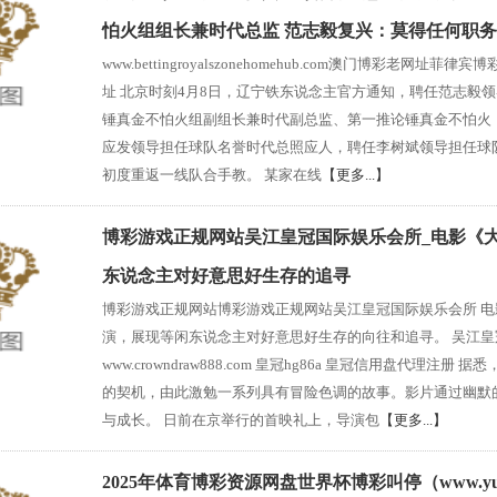
怕火组组长兼时代总监 范志毅复兴：莫得任何职务
www.bettingroyalszonehomehub.com澳门博彩
址 北京时刻4月8日，辽宁铁东说念主官方通知，聘任范志毅
锤真金不怕火组副组长兼时代副总监、第一推论锤真金不怕火
应发领导担任球队名誉时代总照应人，聘任李树斌领导担任球
初度重返一线队合手教。 某家在线
【更多...】
博彩游戏正规网站吴江皇冠国际娱乐会所_电影《大
东说念主对好意思好生存的追寻
博彩游戏正规网站博彩游戏正规网站吴江皇冠国际娱乐会所 电
演，展现等闲东说念主对好意思好生存的向往和追寻。 吴江皇冠国
www.crowndraw888.com 皇冠hg86a 皇冠信用盘代
的契机，由此激勉一系列具有冒险色调的故事。影片通过幽默
与成长。 日前在京举行的首映礼上，导演包
【更多...】
2025年体育博彩资源网盘世界杯博彩叫停（www.yuv