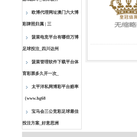
欧博代理网址澳门六大博
彩牌照归属 | 三
菠菜电竞平台有哪些万博
足球投注_四川达州
菠菜管理软件下载平台体
育彩票多久开一次_
太平洋私网博彩平台赔率
（www.hg68
宝马会三公竞彩足球最佳
投注方案_好意思洲