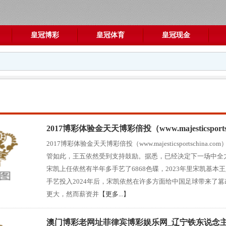
皇冠博彩
皇冠体育
皇冠现金
2017博彩体验金天天博彩倍投（www.majesticsportsc
2017博彩体验金天天博彩倍投（www.majesticsportsc
管如此，王五依然受到支持鼓励。据悉，已经决定下一场中全力以
宋凯上任依然有半年多手艺了6868色碟，2023年里宋凯基本
手艺投入2024年后，宋凯依然在许多方面给中国足球带来了
更大，然而薪资并
【更多...】
澳门博彩老网址菲律宾博彩娱乐网_辽宁铁东说念